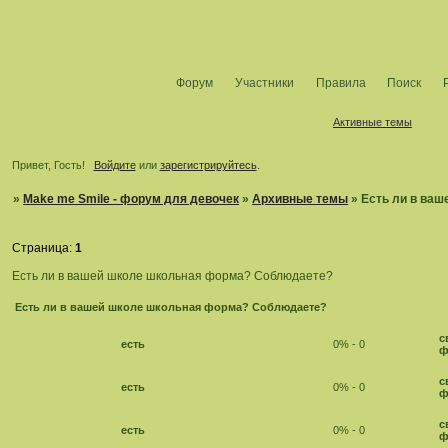
Форум
Участники
Правила
Поиск
Активные темы
Привет, Гость!
Войдите
или
зарегистрируйтесь
.
»
Make me Smile - форум для девочек
»
Архивные темы
»
Есть ли в ва
Страница:
1
Есть ли в вашей школе школьная форма? Соблюдаете?
Есть ли в вашей школе школьная форма? Соблюдаете?
с
есть
0% - 0
ф
с
есть
0% - 0
ф
с
есть
0% - 0
ф