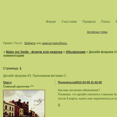
Форум
Участники
Правила
Поиск
Активные темы
Привет, Гость!
Войдите
или
зарегистрируйтесь
.
»
Make me Smile - форум для девочек
»
Объявления
»
Дизайн форума #
комментарии
Страница:
1
Дизайн форума #3. Принимаем витамин C
Stacy
Поделиться
2012-03-09 11:42:05
Главный цветочек ^^
Как вам весеннее обновление?
Понимаю, что дизайн сменился слишком быс
после 8 марта, нужно уже переключаться на
0