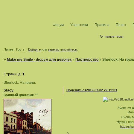
Форум
Участники
Правила
Поиск
Активные темы
Привет, Гость!
Войдите
или
зарегистрируйтесь
.
»
Make me Smile - форум для девочек
»
Партнёрство
»
Sherlock. На гран
Страница:
1
Sherlock. На грани.
Stacy
Поделиться
2012-03-02 22:19:03
Главный цветочек ^^
Ждем не д
Инт
Очень-о
Нужны пол
http://sh
0