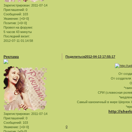
Зарегистрирован
: 2011-07-14
Приглашений:
0
Сообщений:
103
Уважение:
[+0/-0]
Позитив:
[+0/-0]
Провел на форуме:
5 часов 43 минуты
Последний визит:
2012-07-11 01:14:58
Реклама
Поделиться
2012-04-13 17:55:17
От созд
От создателя
О
*таин
СРИ (словесная ролева
*медлен
Самый каноничный в мире Шерлок Хо
*ярк
http://sher
Зарегистрирован
: 2011-07-14
Приглашений:
0
Сообщений:
103
0
Уважение:
[+0/-0]
Позитив:
[+0/-0]