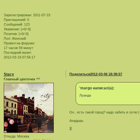
Зарегистрирован
: 2011-07-15
Приглашений:
0
Сообщений:
123
Уважение:
[+0/-0]
Позитив:
[+0/-0]
Пол:
Женский
Провел на форуме:
17 часов 59 минут
Последний визит:
2012-03-19 07:56:17
Stacy
Поделиться
2012-03-06 18:38:57
Главный цветочек ^^
'margo написал(а):
Луанда
Оо.. есть такой город? надо забить в гугле:)
Анадырь
0
Откуда:
Москва