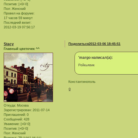
Позитив:
[+0/-0]
Пол:
Женский
Провел на форуме:
17 часов 59 минут
Последний визит:
2012-03-19 07:56:17
Stacy
Поделиться
2012-03-06 18:45:51
Главный цветочек ^^
'margo написал(а):
Рейкьявик
Константинополь
0
Откуда:
Москва
Зарегистрирован
: 2011-07-14
Приглашений:
0
Сообщений:
428
Уважение:
[+0/-0]
Позитив:
[+0/-0]
Пол:
Женский
Возраст:
29
[1997-05-01]