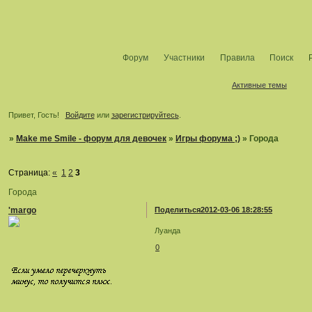
Форум
Участники
Правила
Поиск
Активные темы
Привет, Гость!
Войдите
или
зарегистрируйтесь
.
»
Make me Smile - форум для девочек
»
Игры форума ;)
»
Города
Страница:
«
1
2
3
Города
'margo
Поделиться
2012-03-06 18:28:55
Луанда
0